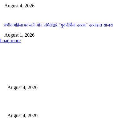
August 4, 2026
वणीत महिला पतंजली योग समितीद्वारे “गुरुपौर्णिमा उत्सव” उत्साहात साजरा
August 1, 2026
Load more
EDITOR PICKS
लोकमान्य टिळक महाविद्यालयात नशा छोडो भारत सवारो कार्यक्रम संपन्न*
August 4, 2026
स्वातंत्रालढ्याच्या इतिहासातील वणीच्या जंगल सत्याग्रहाच्या स्मृतींना अभिवादन
August 4, 2026
कायरच्या जिल्हा परिषद शाळेत शिक्षण परिषद