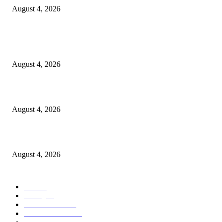
August 4, 2026
POPULAR POSTS
लोकमान्य टिळक महाविद्यालयात नशा छोडो भारत सवारो कार्यक्रम संपन्न*
August 4, 2026
स्वातंत्रालढ्याच्या इतिहासातील वणीच्या जंगल सत्याग्रहाच्या स्मृतींना अभिवादन
August 4, 2026
कायरच्या जिल्हा परिषद शाळेत शिक्षण परिषद
August 4, 2026
POPULAR CATEGORY
वणी
308
Racing
20
Street Fashion
15
Make it Modern
15