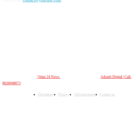
Contact us:
contact@yoursite.com
FOLLOW US
© All Rights Reserved.
| Wani 24 News
| Design and Developed By
Adsinfi Digital
| Call-
8626048673
Disclaimer
Privacy
Advertisement
Contact us