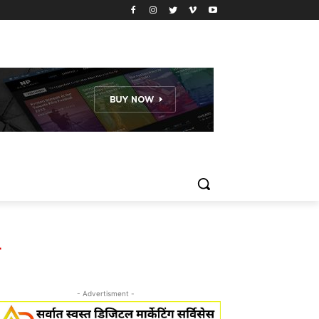
य
- Advertisment -