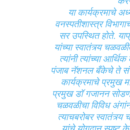
करण
या कार्यक्रमाचे अध्
वनस्पतीशास्त्र विभागा
सर उपस्थित होते. याप
यांच्या स्वातंत्र्य चळव
त्यांनी त्यांच्या आर्थिक
पंजाब नॅशनल बँकेचे ते सं
कार्यक्रमाचे प्रमुख म
प्रमुख डॉ गजानन सोडणर उप
चळवळीचा विविध अंगांनी इ
त्याचबरोबर स्वातंत्
यांचे योगदान स्पष्ट क