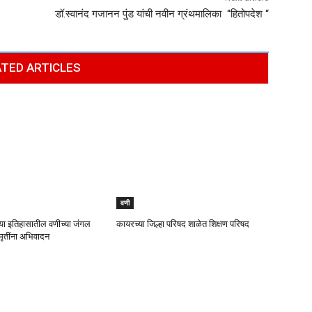
डॉ.स्वानंद गजानन पुंड यांची नवीन ग्रंथमालिका “हितोपदेश “
TED ARTICLES
वणी
च्या इतिहासातील वणीच्या जंगल
कायरच्या जिल्हा परिषद शाळेत शिक्षण परिषद
्मृतींना अभिवादन