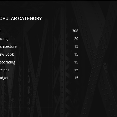
OPULAR CATEGORY
ी
308
acing
20
chitecture
15
ew Look
15
ecorating
15
ecipes
15
adgets
15