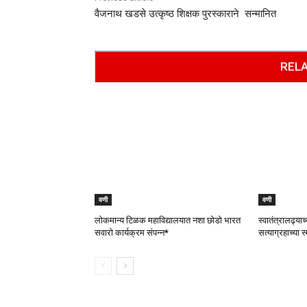
वैजनाथ खडसे उत्कृष्ठ शिक्षक पुरस्काराने सन्मानित
RELA
वणी
वणी
लोकमान्य टिळक महाविद्यालयात नशा छोडो भारत
स्वातंत्रालढ्या
सवारो कार्यक्रम संपन्न*
सत्याग्रहाच्या स