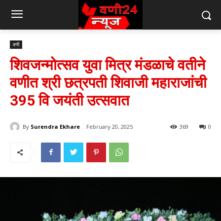
वणी
शिवजन्मोत्सव युवा मित्र मंडळाचे वतीने
वणीत श्री छत्रपती शिवाजी महाराजांची
395 वि जयंती उत्सवात
By
Surendra Ekhare
February 20, 2025
369
0