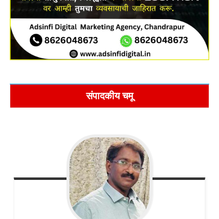
संपादकीय चमू