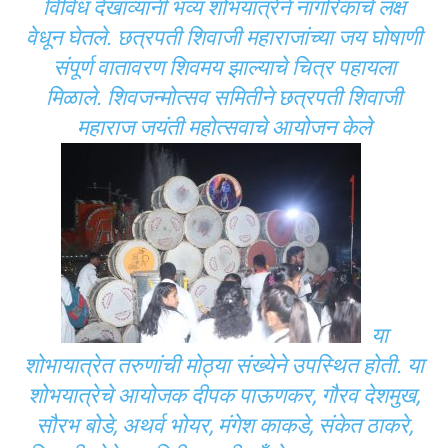
विविध देखाव्यांनी भव्य शोभयात्रेने नागरिकांचे लक्ष
वेधून घेतले. छत्रपती शिवाजी महाराजांच्या जय घोषाणी
संपूर्ण वातावरण शिवमय झाल्याचे चित्र पहायला
मिळाले. शिवजन्मोत्सव समितीने छत्रपती शिवाजी
महाराज जयंती महोत्सवाचे आयोजन केले
या
शोभायात्रेत तरुणांची मोठ्या संख्येने उपस्थित होती. या
शोभयात्रेचे आयोजक दीपक पाऊणकर, गौरव देशमुख,
सौरभ बोडे, अथर्व भोयर, मंगेश काकडे, संकेत ठाकरे,