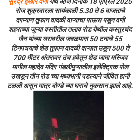
सुरेंद्र इखारे वणी
येथे आज दिनांक 18 एप्रिल 2025
रोज
शुक्रवारला सायंकाळी 5.30 ते 6 वाजताचे
दरम्यान तुफान वादळी वाऱ्याचा पाऊस पडून वणी
शहराच्या जुन्या वस्तीतील तलाव रोड येथील कस्तुरचंद
जैन यांच्या घरावरील जवळपास 50 टनाचे 55
टिनपत्र्याचे शेड तुफान वादळी वाऱ्यात उडून 500 ते
700 मीटर अंतरावर उंच हवेतून शेड जामा मस्जिद
मागील महादेव मंदिर गंडलीपुऱ्यातील इलेक्ट्रिक पोल
उखडून तीन रोड च्या मध्यभागी पडल्याने जीवित हानी
टळली असून मात्र बोण्डे च्या घराचे नुकसान झाले आहे.