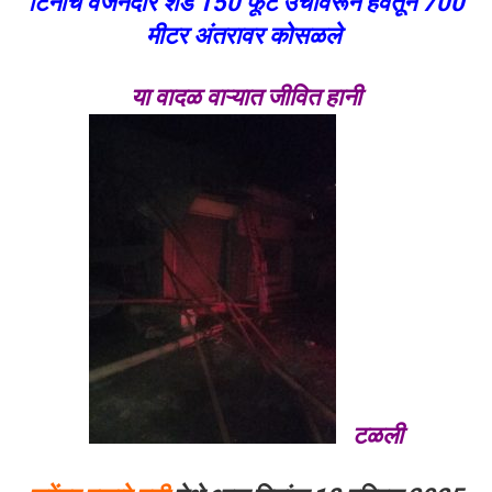
टिनाचे वजनदार शेड 150 फूट उंचावरून हवेतून 700
मीटर अंतरावर कोसळले
या वादळ वाऱ्यात जीवित हानी
टळली