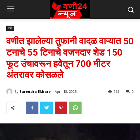
वणी
वणीत झालेल्या तुफानी वादळ वाऱ्यात 50
टनाचे 55 टिनाचे वजनदार शेड 150
फूट उंचावरून हवेतून 700 मीटर
अंतरावर कोसळले
By
Surendra Ekhare
April 18, 2025
966
0