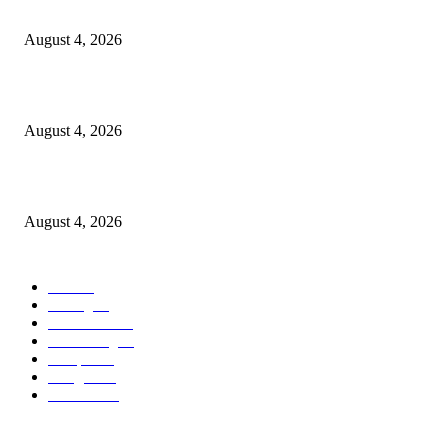
लोकमान्य टिळक महाविद्यालयात नशा छोडो भारत सवारो कार्यक्रम संपन्न*
August 4, 2026
स्वातंत्रालढ्याच्या इतिहासातील वणीच्या जंगल सत्याग्रहाच्या स्मृतींना अभिवादन
August 4, 2026
कायरच्या जिल्हा परिषद शाळेत शिक्षण परिषद
August 4, 2026
POPULAR CATEGORY
वणी
308
Racing
20
New Look
15
Decorating
15
Recipes
15
Gadgets
15
Reviews
15