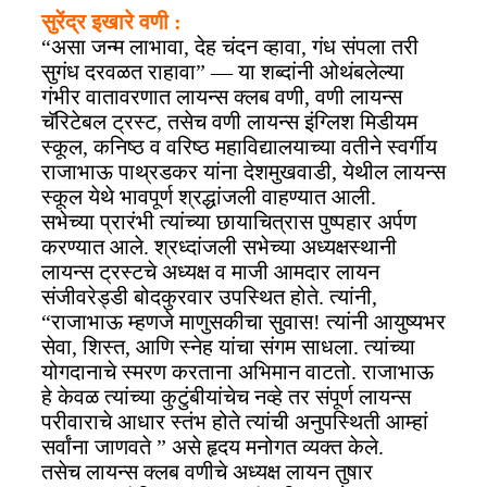
सुरेंद्र इखारे वणी :
“असा जन्म लाभावा, देह चंदन व्हावा, गंध संपला तरी
सुगंध दरवळत राहावा” — या शब्दांनी ओथंबलेल्या
गंभीर वातावरणात लायन्स क्लब वणी, वणी लायन्स
चॅरिटेबल ट्रस्ट, तसेच वणी लायन्स इंग्लिश मिडीयम
स्कूल, कनिष्ठ व वरिष्ठ महाविद्यालयाच्या वतीने स्वर्गीय
राजाभाऊ पाथ्रडकर यांना देशमुखवाडी, येथील लायन्स
स्कूल येथे भावपूर्ण श्रद्धांजली वाहण्यात आली.
सभेच्या प्रारंभी त्यांच्या छायाचित्रास पुष्पहार अर्पण
करण्यात आले. श्रध्दांजली सभेच्या अध्यक्षस्थानी
लायन्स ट्रस्टचे अध्यक्ष व माजी आमदार लायन
संजीवरेड्डी बोदकुरवार उपस्थित होते. त्यांनी,
“राजाभाऊ म्हणजे माणुसकीचा सुवास! त्यांनी आयुष्यभर
सेवा, शिस्त, आणि स्नेह यांचा संगम साधला. त्यांच्या
योगदानाचे स्मरण करताना अभिमान वाटतो. राजाभाऊ
हे केवळ त्यांच्या कुटुंबीयांचेच नव्हे तर संपूर्ण लायन्स
परीवाराचे आधार स्तंभ होते त्यांची अनुपस्थिती आम्हां
सर्वांना जाणवते ” असे हृदय मनोगत व्यक्त केले.
तसेच लायन्स क्लब वणीचे अध्यक्ष लायन तुषार