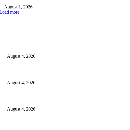
August 1, 2026
Load more
EDITOR PICKS
लोकमान्य टिळक महाविद्यालयात नशा छोडो भारत सवारो कार्यक्रम संपन्न*
August 4, 2026
स्वातंत्रालढ्याच्या इतिहासातील वणीच्या जंगल सत्याग्रहाच्या स्मृतींना अभिवादन
August 4, 2026
कायरच्या जिल्हा परिषद शाळेत शिक्षण परिषद
August 4, 2026
POPULAR POSTS