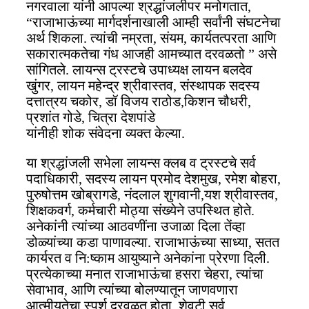
नगरवाला यांनी आपल्या श्रद्धांजलीपर मनोगतात,
“राजाभाऊंच्या मार्गदर्शनाखाली आम्ही सर्वांनी संघटनेचा
अर्थ शिकला. त्यांची नम्रता, संयम, कार्यतत्परता आणि
सकारात्मकतेचा गंध आजही आमच्यात दरवळतो ” असे
सांगितले. लायन्स ट्रस्टचे उपाध्यक्ष लायन बलदेव
खुंगर, लायन महेन्द्र श्रीवास्तव, संस्थापक सदस्य
दत्तात्रय चकोर, डॉ विजय राठोड,किशन चौधरी,
प्रशांत गोडे, चित्रा देशपांडे
यांनीही शोक संवेदना व्यक्त केल्या.
या श्रद्धांजली सभेला लायन्स क्लब व ट्रस्टचे सर्व
पदाधिकारी, सदस्य लायन प्रमोद देशमुख, रमेश बोहरा,
पुरुषोत्तम खोब्रागडे, नंदलाल शुगवानी,यश श्रीवास्तव,
शिक्षकवर्ग, कर्मचारी मोठ्या संख्येने उपस्थित होते.
अनेकांनी त्यांच्या आठवणींना उजाळा दिला तेंव्हा
डोळ्यांच्या कडा पाणावल्या. राजाभाऊंच्या साध्या, सतत
कार्यरत व नि:ष्काम आयुष्याने अनेकांना प्रेरणा दिली.
प्रत्येकाच्या मनात राजाभाऊंचा हसरा चेहरा, त्यांचा
सेवाभाव, आणि त्यांच्या बोलण्यातून जाणवणारा
आत्मीयतेचा स्पर्श दरवळत होता. शेवटी सर्व