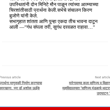
उपस्थितांनी दोन मिनिटे मौन पाळून त्यांच्या आत्म्याच्या
चिरशांतीसाठी प्रार्थना केली.सभेचे संचालन किरण
बुजोणे यांनी केले.
सभागृहात शांतता आणि पुन्हा एकदा तीच भावना दाटून
आली —”गंध संपला तरी, सुगंध दरवळत राहावा…”
Previous article
Next articl
प्रार्थना माणुसकी निर्माण करण्याचा
मारेगावच्या कला वाणिज्य व विज्ञा
कारखाना.. प्रा डॉ अशोक ऊईके
महाविद्यालयात “वाणिज्य मंडळाचे थाटा
उद्घाटन 