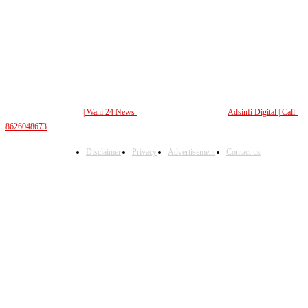
© All Rights Reserved.
| Wani 24 News
| Design and Developed By
Adsinfi Digital
| Call-
8626048673
Disclaimer
Privacy
Advertisement
Contact us