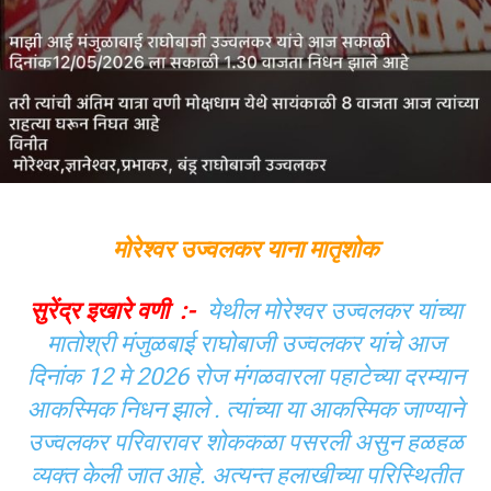
मोरेश्वर उज्वलकर याना मातृशोक
सुरेंद्र इखारे वणी :-
येथील मोरेश्वर उज्वलकर यांच्या
मातोश्री मंजुळबाई राघोबाजी उज्वलकर यांचे आज
दिनांक 12 मे 2026 रोज मंगळवारला पहाटेच्या दरम्यान
आकस्मिक निधन झाले . त्यांच्या या आकस्मिक जाण्याने
उज्वलकर परिवारावर शोककळा पसरली असुन हळहळ
व्यक्त केली जात आहे. अत्यन्त हलाखीच्या परिस्थितीत