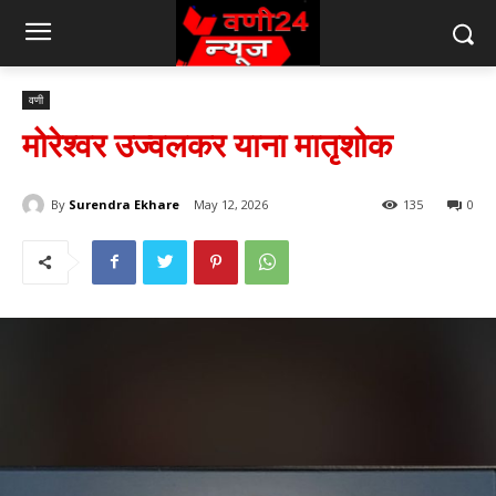
वणी
मोरेश्वर उज्वलकर याना मातृशोक
By
Surendra Ekhare
May 12, 2026
135
0