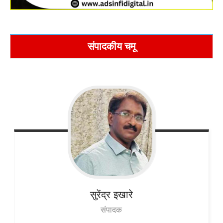
संपादकीय चमू
सुरेंद्र
इखारे
संपादक