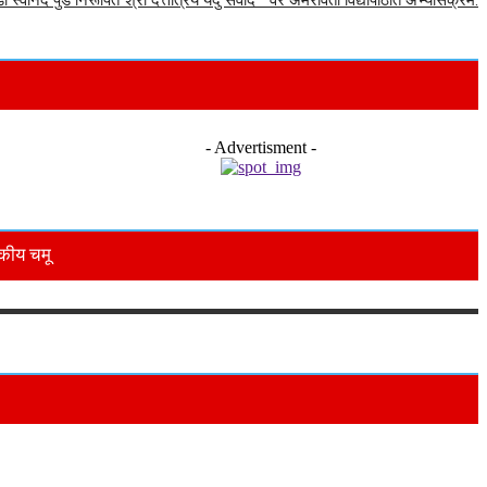
डॉ स्वानंद पुंड निरूपित”श्री दत्तात्रेय यदु संवाद ” वर अमरावती विद्यापीठात अभ्यासक्रम.
- Advertisment -
कीय चमू