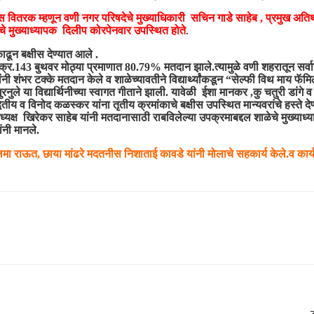
क्षीस वितरक म्हणून वणी नगर परिषदेचे मुख्याधिकारी सचिन गाडे साहेब , प्रमुख 
चे मुख्याध्यापक दिलीप कोरपेनवार उपस्थित होते
.
ाढून बक्षीस देण्यात आले .
द्र क्र.143 बुथवर मोठ्या प्रमाणात 80.79% मतदान झाले.त्यामुळे वणी शहरातून सर्वाध
ांनी शंभर टक्के मतदान केले व शाळेच्यावतीने विद्यार्थ्यांकडून “सेल्फी विथ माय फ
नुले या विद्यार्थिनीच्या स्वागत गीताने झाली. यावेळी ईशा मानकर ,कु चतुरी डांगे व
द्वितीय व विनोद कळस्कर यांना तृतीय क्रमांकाचे बक्षीस उपस्थित मान्यवरांचे हस्ते
 अध्यक्ष खिरेकर साहेब यांनी मतदानासाठी राबविलेल्या उपक्रमाबद्दल शाळेचे मुख्याध्
ंनी मानले.
िमा राऊत, छाया मांढरे मदतनीस निशाताई कावडे यांनी मोलाचे सहकार्य केले.व कार्