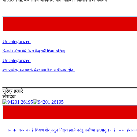
भारतरत्न डॉ. बाबासाहेब आंबेडकर यांना महापरीनिर्वाणदिनी अभिवादन
Uncategorized
पिल्की वाढोणा येथे नेरड केंद्राची शिक्षण परिषद
Uncategorized
वणी प्रक्षेत्राच्या पतसंस्थेवर जय विकास पॅनलचा झेंडा
सुरेंद्र
इखारे
संपादक
गजानन कासावर हे शिक्षण क्षेत्रातुन निवृत्त झाले परंतु सर्वांच्या हृदयातून नाही – मा हंसर