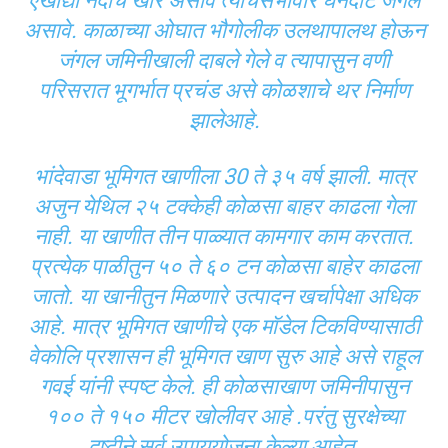
एखाद्या नदीचे खोरे असावे त्याचेसभोवार घनदाट जंगले
असावे. काळाच्या ओघात भौगोलीक उलथापालथ होऊन
जंगल जमिनीखाली दाबले गेले व त्यापासुन वणी
परिसरात भूगर्भात प्रचंड असे कोळशाचे थर निर्माण
झालेआहे.
भांदेवाडा भूमिगत खाणीला 30 ते ३५ वर्ष झाली. मात्र
अजुन येथिल २५ टक्केही कोळसा बाहर काढला गेला
नाही. या खाणीत तीन पाळ्यात कामगार काम करतात.
प्रत्येक पाळीतुन ५० ते ६० टन कोळसा बाहेर काढला
जातो. या खानीतुन मिळणारे उत्पादन खर्चापेक्षा अधिक
आहे. मात्र भूमिगत खाणीचे एक मॉडेल टिकविण्यासाठी
वेकोलि प्रशासन ही भूमिगत खाण सुरु आहे असे राहूल
गवई यांनी स्पष्ट केले. ही कोळसाखाण जमिनीपासुन
१०० ते १५० मीटर खोलीवर आहे .परंतु सुरक्षेच्या
दृष्टीने सर्व उपाययोजना केल्या आहेत.