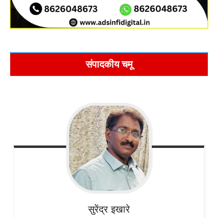
संपादकीय चमू
सुरेंद्र
इखारे