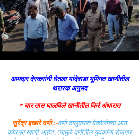
आमदार देरकरांनी घेतला भांदेवाडा भूमिगत खाणीतील
थरारक अनुभव
* चार तास घालविले खानीतील किर्र अंधारात
सुरेंद्र इखारे वणी :-
वणी तालुक्यात वेकोलीच्या आठ
कोळसा खाणी आहेत .त्यामुळे वणीतील युवकांना रोजगार