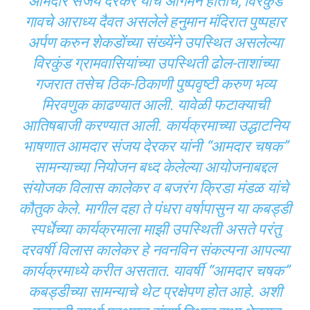
आमदार संजय देरकर यांचे आगमन होताच, विरकुंड
गावचे आराध्य दैवत असलेले हनुमान मंदिरात पुष्पहार
अर्पण करुन शेकडोंच्या संख्येंने उपस्थित असलेल्या
विरकुंड ग्रामवासियांच्या उपस्थिती ढोल-ताशांच्या
गजरात तसेच ठिक-ठिकाणी पुष्पवृष्टी करुण भव्य
मिरवणुक काढण्यात आली. यावेळी फटाक्याची
आतिषबाजी करण्यात आली. कार्यक्रमाच्या उद्धाटनिय
भाषणात आमदार संजय देरकर यांनी “आमदार चषक”
सामन्याच्या नियोजन बध्द केलेल्या आयोजनाबद्दल
संयोजक विलास कालेकर व बजरंग क्रिडा मंडळ यांचे
कौतुक केले. मागील दहा ते पंधरा वर्षापासुन या कबड्डी
स्पर्धेच्या कार्यक्रमाला माझी उपस्थिती असते परंतु
दरवर्षी विलास कालेकर हे नवनविन संकल्पना आपल्या
कार्यक्रमाध्ये करीत असतात. यावर्षी “आमदार चषक”
कबड्डीच्या सामन्याचे थेट प्रक्षेपण होत आहे. अशी