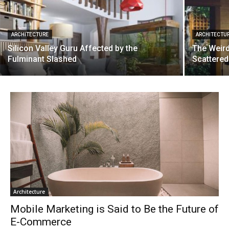
ARCHITECTURE
ARCHITECTU
Silicon Valley Guru Affected by the
The Weir
Fulminant Slashed
Scattered
Architecture
Mobile Marketing is Said to Be the Future of
E-Commerce