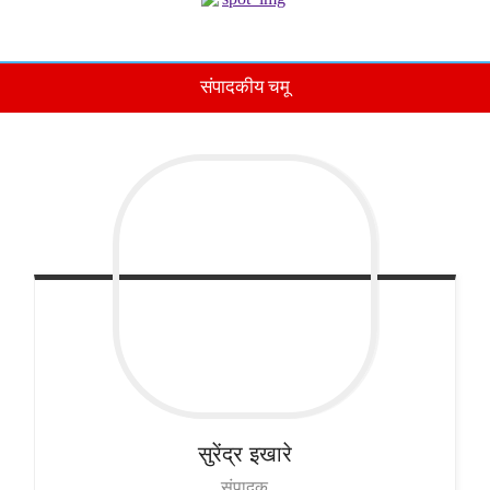
संपादकीय चमू
सुरेंद्र
इखारे
संपादक