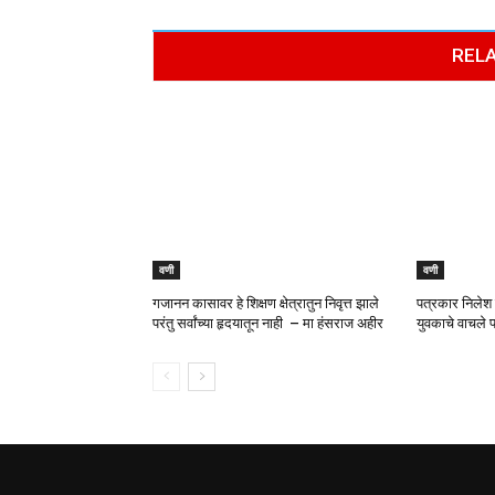
RELA
वणी
वणी
गजानन कासावर हे शिक्षण क्षेत्रातुन निवृत्त झाले
पत्रकार निलेश 
परंतु सर्वांच्या हृदयातून नाही – मा हंसराज अहीर
युवकाचे वाचले प