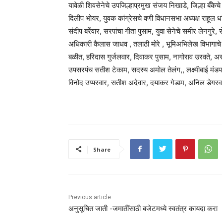
यावेळी शिवसेनेचे उपजिल्हाप्रमुख संजय निखाडे, जिल्हा बँकेचे वि
दिलीप भोयर, युवक कांग्रेसचे वणी विधानसभा अध्यक्ष राहूल ध
संदीप बर्रेवार, सरपांचा गीता पुसाम, युवा सेनेचे समीर लेनगुरे,
अधिकारी कैलास जाधव , तलाठी मोरे , भूमिअभिलेख विभागाचे 
बळीत, हरिदास गुर्जलवार, दिवाकर पुसाम, नागोराव उरवते, अ
उपसरपंच सतीश टेकाम, सदस्य अमोल तेलंग,, लक्ष्मीबाई मंडपा
विनोद उप्परवार, सतीश अदेवार, दयाकर गेडाम, अनिल डेगरवा
Share
Previous article
अनुसूचित जाती -जमातींसाठी बजेटमध्ये स्वतंत्र कायदा करा