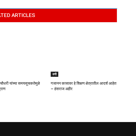
TED ARTICLES
वणी
चौधरी यांच्या समयसूचकतेमुळे
गजानन कासावर हे शिक्षण क्षेत्रातील आदर्श आहेत
्राण
– हंसराज अहीर