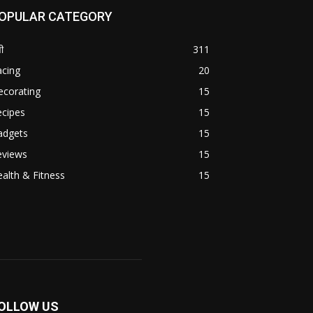
OPULAR CATEGORY
ी
311
acing
20
ecorating
15
ecipes
15
adgets
15
eviews
15
alth & Fitness
15
OLLOW US