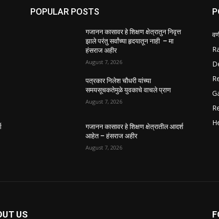
POPULAR POSTS
P
गजानन कासावर हे शिक्षण क्षेत्रातुन निवृत्त
वण
झाले परंतु सर्वांच्या हृदयातून नाही – मा
R
हंसराज अहीर
August 7, 2026
D
R
पत्रकार निलेश चौधरी यांच्या
समयसूचकतेमुळे युवकाचे वाचले प्राण
G
August 7, 2026
R
He
श
गजानन कासावर हे शिक्षण क्षेत्रातील आदर्श
आहेत – हंसराज अहीर
August 7, 2026
OUT US
F