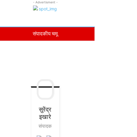
- Advertisment -
संपादकीय चमू
सुरेंद्र
इखारे
संपादक