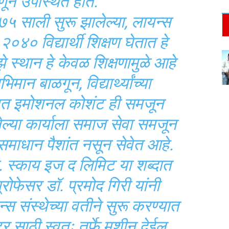
णून उपस्थित होते.
 १९७५ साली सुरू झालेल्या, लायन्स
०४० विद्यार्थी शिक्षण घेतात हे
 स्थान हे केवळ शिक्षणामुळे आहे
भिमान बाळगून, विद्यार्थ्यांच्या
ोबत इमोशनल कोशंट ही समजून
ेल्या कार्याला समाज सेवा समजून
समाधान पैशांत नसून सेवेत आहे.
ी. स्काय इज द लिमिट या शब्दात
 प्रोफेसर डॉ. प्रमोद गिरी यांनी
्स संस्थेच्या वतीने सुरू करण्यात
टर साठी स्वतः तर्फे मशीन देईल