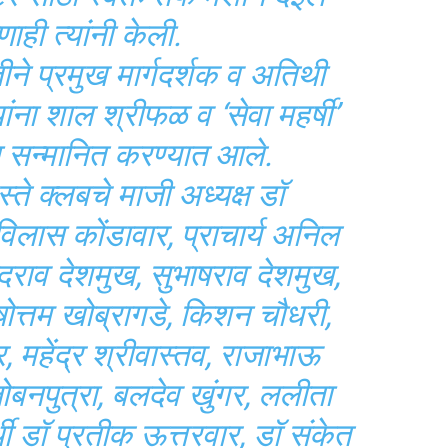
ही त्यांनी केली.
वतीने प्रमुख मार्गदर्शक व अतिथी
यांना शाल श्रीफळ व ‘सेवा महर्षी’
न सन्मानित करण्यात आले.
हस्ते क्लबचे माजी अध्यक्ष डॉ
िलास कोंडावार, प्राचार्य अनिल
ोदराव देशमुख, सुभाषराव देशमुख,
षोत्तम खोब्रागडे, किशन चौधरी,
, महेंद्र श्रीवास्तव, राजाभाऊ
ोबनपुत्रा, बलदेव खुंगर, ललीता
्थी डॉ प्रतीक ऊत्तरवार, डॉ संकेत