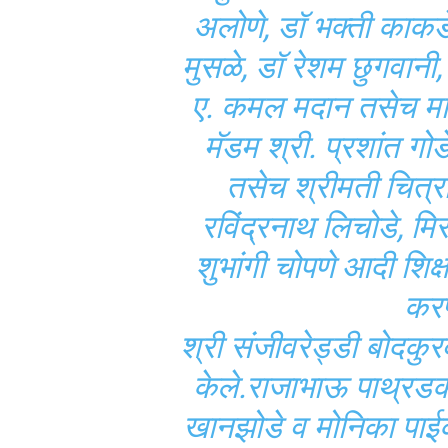
अलोणे, डॉ भक्ती काकड
मुसळे, डॉ रेशम छुगवानी, इ
ए. कमल मदान तसेच माज
मॅडम श्री. प्रशांत गोडे
तसेच श्रीमती चित्रा
रविंद्रनाथ लिचोडे, मिर
शुभांगी चोपणे आदी शिक्
करण
श्री संजीवरेड्डी बोदकुरव
केले.राजाभाऊ पाथ्रडकर 
खानझोडे व मोनिका पाईक