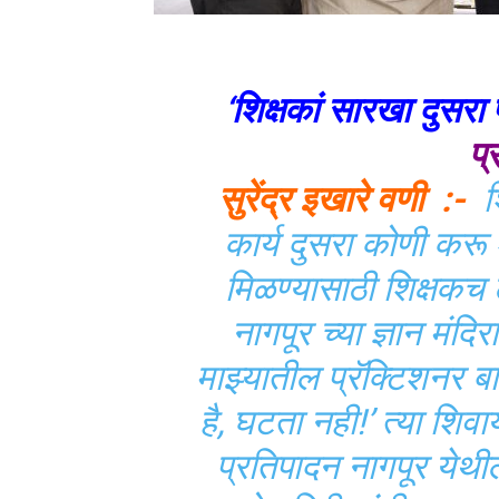
‘शिक्षकां सारखा दुसरा
प्
सुरेंद्र इखारे वणी :-
श
कार्य दुसरा कोणी करू शक
मिळण्यासाठी शिक्षकच
नागपूर च्या ज्ञान मंद
माझ्यातील प्रॅक्टिशनर बा
है, घटता नही!’ त्या शि
प्रतिपादन नागपूर येथील 