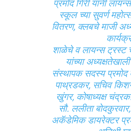
प्रमोद गिरी यांनी लायन्
स्कूल च्या सुवर्ण महोत
वितरण, क्लबचे माजी अध्यक्
कार्यक्
शाळेचे व लायन्स ट्रस्ट च
यांच्या अध्यक्षतेखाल
संस्थापक सदस्य प्रमोद 
पाथ्रडकर, सचिव किशन 
खुंगर, कोषाध्यक्ष चंद्र
सौ. ललीता बोदकुरवार, 
अकॅडेमिक डायरेक्टर प्रशां