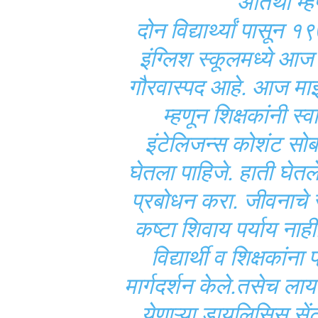
अतिथी म्ह
दोन विद्यार्थ्यां पासून
इंग्लिश स्कूलमध्ये आज २
गौरवास्पद आहे. आज माझे
म्हणून शिक्षकांनी स्वा
इंटेलिजन्स कोशंट स
घेतला पाहिजे. हाती घेतल
प्रबोधन करा. जीवनाचे 
कष्टा शिवाय पर्याय नाह
विद्यार्थी व शिक्षकांना
मार्गदर्शन केले.तसेच लायन
येणाऱ्या डायलिसिस सें