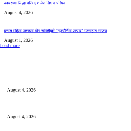
कायरच्या जिल्हा परिषद शाळेत शिक्षण परिषद
August 4, 2026
वणीत महिला पतंजली योग समितीद्वारे “गुरुपौर्णिमा उत्सव” उत्साहात साजरा
August 1, 2026
Load more
EDITOR PICKS
लोकमान्य टिळक महाविद्यालयात नशा छोडो भारत सवारो कार्यक्रम संपन्न*
August 4, 2026
स्वातंत्रालढ्याच्या इतिहासातील वणीच्या जंगल सत्याग्रहाच्या स्मृतींना अभिवादन
August 4, 2026