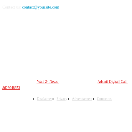
Contact us:
contact@yoursite.com
FOLLOW US
© All Rights Reserved.
| Wani 24 News
| Design and Developed By
Adsinfi Digital
| Call-
8626048673
Disclaimer
Privacy
Advertisement
Contact us