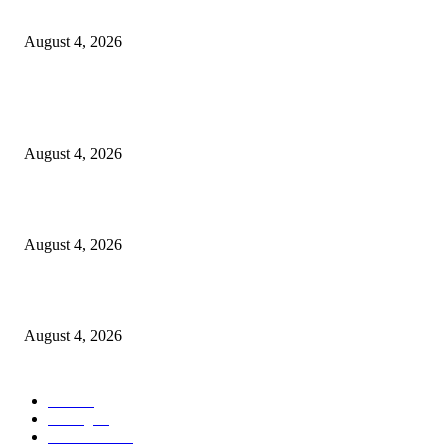
कायरच्या जिल्हा परिषद शाळेत शिक्षण परिषद
August 4, 2026
POPULAR POSTS
लोकमान्य टिळक महाविद्यालयात नशा छोडो भारत सवारो कार्यक्रम संपन्न*
August 4, 2026
स्वातंत्रालढ्याच्या इतिहासातील वणीच्या जंगल सत्याग्रहाच्या स्मृतींना अभिवादन
August 4, 2026
कायरच्या जिल्हा परिषद शाळेत शिक्षण परिषद
August 4, 2026
POPULAR CATEGORY
वणी
308
Racing
20
New Look
15