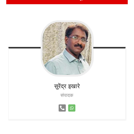
सुरेंद्र
इखारे
संपादक