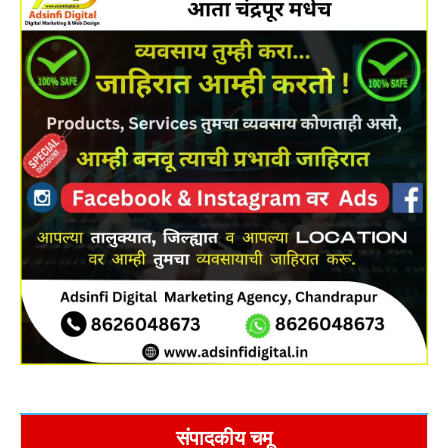
संपादकीय चमू