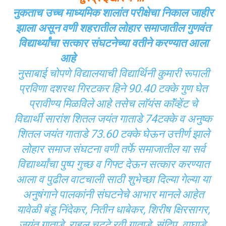
नुकताच उच्च माध्यमिक शालांत परीक्षेचा निकाल जाहीर
झाला असून वणी शहरातील लोहार समाजातील गुणवंत
विद्यार्थ्यांचा सत्कार संघटनेच्या वतीने करण्यात आला
आहे
नुसाबाई चोपणे विद्यालयाची विद्यार्थिनी कुमारी रूपाली
प्रविणा दशरथ गिरटकर हिने 90.40 टक्के गुण घेत
प्रावीण्य मिळविले आहे तसेच लाॅयंस काॅंव्हेंट चे
विद्यार्थी सारांश शितल जयंत गाताडे 74टक्के व अनुष्क
शितल जयंत गाताडे 73.60 टक्के घेऊन उत्तीर्ण झाले
लोहार समाज संघटना वणी तर्फे समाजातील या सर्व
विद्यार्थ्यांचा पुष्प गुच्छ व गिफ्ट देऊन सत्कार करण्यात
आला व पुढील वाटचाली साठी शुभेच्छा दिल्या गेल्या या
अनुषंगाने पालकांनी संघटनेचे आभार मानले आहेत
यावेळी बंडू निंदेकर, नितीन धाबेकर, शिरीष क्षिरसागर,
जयंत गाताडे, राहुल चट्टे,रवी गाताडे, संदिप वाघाडे,