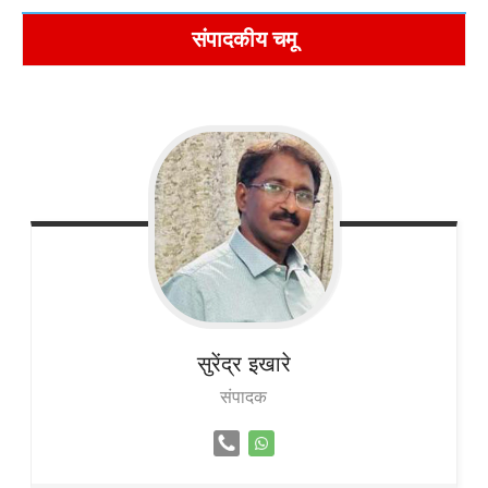
संपादकीय चमू
सुरेंद्र
इखारे
संपादक