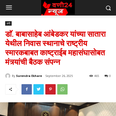
वणी
डाॅ. बाबासाहेब आंबेडकर यांच्या सातारा
येथील निवास स्थानाचे राष्ट्रीय
स्मारकबाबत काष्ट्राईब महासंघासोबत
मंत्र्यांची बैठक संपन्न
By
Surendra Ekhare
September 26, 2025
465
0