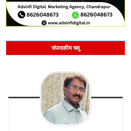
संपादकीय चमू