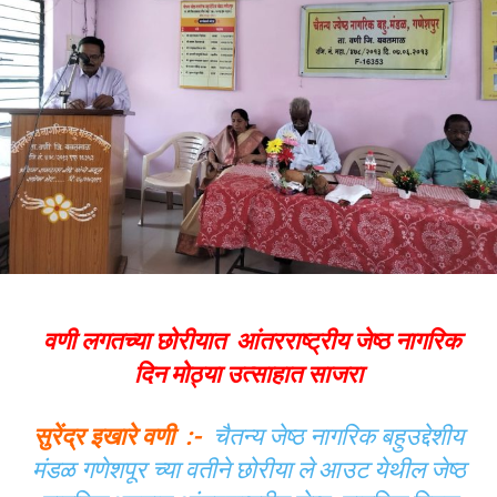
वणी लगतच्या छोरीयात आंतरराष्ट्रीय जेष्ठ नागरिक
दिन मोठ्या उत्साहात साजरा
सुरेंद्र इखारे वणी :-
चैतन्य जेष्ठ नागरिक बहुउद्देशीय
मंडळ गणेशपूर च्या वतीने छोरीया ले आउट येथील जेष्ठ