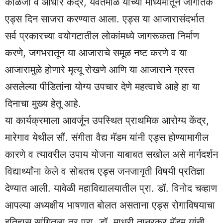
काळजी व आधार केंद्र, यवतमाळ यांच्या माध्यमातून जागतिक
एड्स दिन साजरा करण्यात आला. एड्स या आजारासंदर्भात
सर्व प्रकारच्या वयोगटातील लोकांमध्ये जागरूकता निर्माण
करणे, जगभरातून या आजाराचे समूळ नष्ट करणे व या
आजारामुळे होणारे मृत्यू रोखणे आणि या आजाराने ग्रस्त
असलेल्या पीडितांना योग्य उपचार देणे महत्वाचे आहे हा या
दिनाचा मुख्य हेतू आहे.
या कार्यक्रमाला आवर्जून उपस्थित प्राथमिक आरोग्य केंद्र,
मारेगाव येथील सौं. संगीता वैद्य मॅडम यांनी एड्स होण्यामागील
कारणे व त्यावरील उपाय योजना याबाबत सखोल असे मार्गदर्शन
विद्यार्थ्यांना केले व सोबतच एड्स जनजागृती विषयी प्रतिज्ञा
देण्यात आली. यावेळी महाविद्यालयातील प्रा. डॉ. विनोद चव्हाण
आपल्या अध्यक्षीय भाषणात बोलत असताना एड्स रोगाविषयाचा
इतिहास सांगितला तर प्रा. डॉ. माधुरी तानूरकर मॅडम यांनी