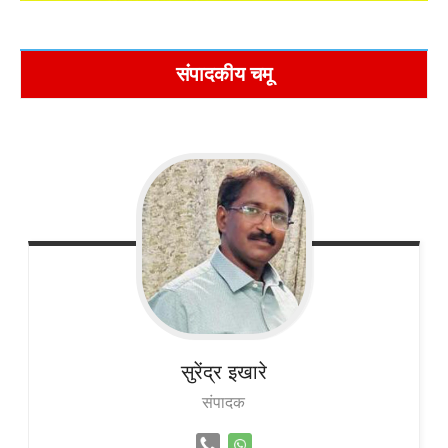
संपादकीय चमू
सुरेंद्र
इखारे
संपादक