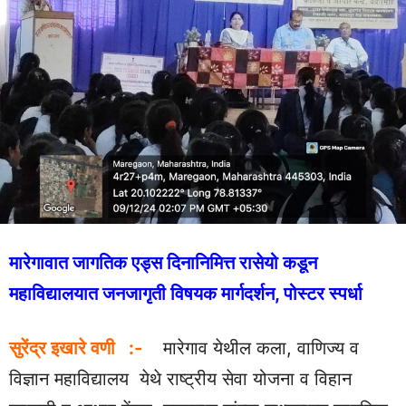
मारेगावात जागतिक एड्स दिनानिमित्त रासेयो कडून
महाविद्यालयात जनजागृती विषयक मार्गदर्शन, पोस्टर स्पर्धा
सुरेंद्र इखारे वणी :-
मारेगाव येथील कला, वाणिज्य व
विज्ञान महाविद्यालय येथे राष्ट्रीय सेवा योजना व विहान