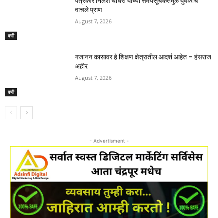
पत्रकार निलेश चौधरी यांच्या समयसूचकतेमुळे युवकाचे
वाचले प्राण
August 7, 2026
वणी
गजानन कासावर हे शिक्षण क्षेत्रातील आदर्श आहेत – हंसराज
अहीर
August 7, 2026
वणी
- Advertisment -