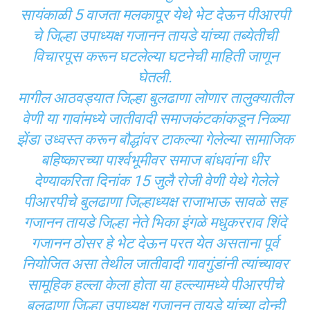
सायंकाळी 5 वाजता मलकापूर येथे भेट देऊन पीआरपी
चे जिल्हा उपाध्यक्ष गजानन तायडे यांच्या तब्येतीची
विचारपूस करून घटलेल्या घटनेची माहिती जाणून
घेतली.
मागील आठवड्यात जिल्हा बुलढाणा लोणार तालुक्यातील
वेणी या गावांमध्ये जातीवादी समाजकंटकांकडून निळ्या
झेंडा उध्वस्त करून बौद्धांवर टाकल्या गेलेल्या सामाजिक
बहिष्कारच्या पार्श्वभूमीवर समाज बांधवांना धीर
देण्याकरिता दिनांक 15 जुलै रोजी वेणी येथे गेलेले
पीआरपीचे बुलढाणा जिल्हाध्यक्ष राजाभाऊ सावळे सह
गजानन तायडे जिल्हा नेते भिका इंगळे मधुकरराव शिंदे
गजानन ठोसर हे भेट देऊन परत येत असताना पूर्व
नियोजित असा तेथील जातीवादी गावगुंडांनी त्यांच्यावर
सामूहिक हल्ला केला होता या हल्ल्यामध्ये पीआरपीचे
बुलढाणा जिल्हा उपाध्यक्ष गजानन तायडे यांच्या दोन्ही