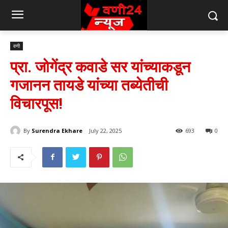
वणी
प्रा. जोगेंद्र कवाडे सर यांच्याकडून
गजानन तायडे यांच्या तब्येतीची
विचारपूस!
By
Surendra Ekhare
July 22, 2025
693
0